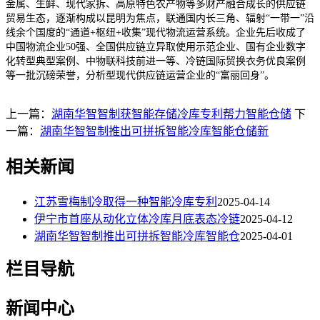
金属、生鲜、现代家拆、高原特色农产物等多财产融合成长的供应链
贸易生态，逐渐构成以昆明为焦点，联通国内长三角、辐射“一带一”沿
线余个国度的“通道+枢纽+收集”现代物流运营系统。企业先后收成了
中国物流企业50强、全国供应链立异取使用示范企业、国有企业数字
化转型典型案例、中物联科技前进一等、冷链国际贸换衣务优良案例
等一批沉磅荣誉，分析型现代供应链运营企业的“富丽回身”。
上一篇：
湖南华智智制获智能存储冷库专利帮力智能仓储
下
一篇：
湖南华智智制推出可拼拆智能冷库智能仓储新
相关新闻
江苏雪梅制冷取得一种智能冷库专利
2025-04-14
伊宁市首座从动化立体冷库月底表态冷链
2025-04-12
湖南华智智制推出可拼拆智能冷库智能仓
2025-04-01
栏目导航
新闻中心