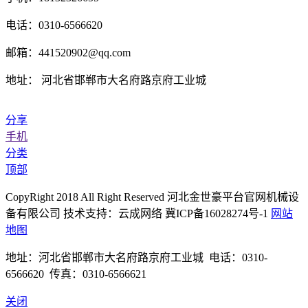
电话：0310-6566620
邮箱：441520902@qq.com
地址： 河北省邯郸市大名府路京府工业城
分享
手机
分类
顶部
CopyRight 2018 All Right Reserved 河北金世豪平台官网机械设
备有限公司 技术支持：云成网络 冀ICP备16028274号-1
网站
地图
地址：河北省邯郸市大名府路京府工业城 电话：0310-
6566620 传真：0310-6566621
关闭