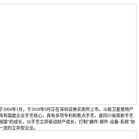
2004年1月，于2018年9月正在深圳证券买卖所上市。斗极卫星使用产
具有国度企业手艺核心，具有多项专利和焦点手艺，是四川省高新手艺
国”的成长，以手艺立异驱动财产成长，打制“器件-部件-设备-系统”协
一流的立异型企业。