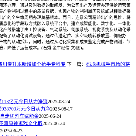
闭环办理。通过及时数据的取阐发，为公司出产及运营办理供给运营策
集产物制制过程中的质量数据，实现产物的制制履历及拆卸过程数据采
出产的全生命周期办理奠基根本。而且，连系公司精益出产的思惟，将
消息化的手段取方式融入系统平台中，建立成智能化、数字化、一体化
化产线搭建了由工控设备、气动系统、伺服系统、视觉系统及从动化采
配备了从动化调试设备，通过传送定位、实空吸嘴转移放置、伺服办
产物的从动拆卸，同时，通过从动化采集和成果鉴定完成产物调测，节
，降低了运营成本。(石秀 金牛经信 文/图)。
年四川专升本新增加个抢手专科专
下一篇：
码垛机械手市场的将
额113亿元今日从力净流
2025-08-24
938703万元今日从力净
2025-08-17
自走切割车赋能金
2025-06-24
不雅原神逛戏文化取
2025-06-24
2025-06-23