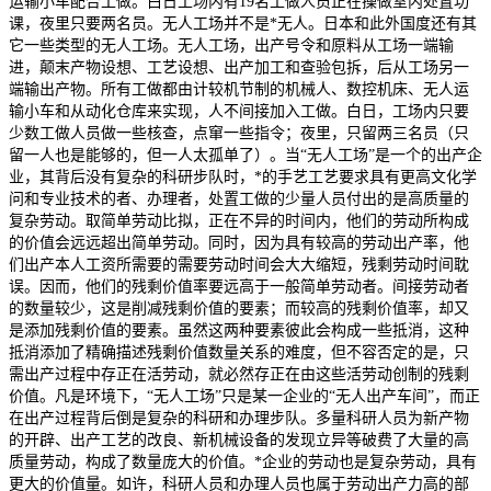
运输小车配合工做。白日工场内有19名工做人员正在操做室内处置功
课，夜里只要两名员。无人工场并不是*无人。日本和此外国度还有其
它一些类型的无人工场。无人工场，出产号令和原料从工场一端输
进，颠末产物设想、工艺设想、出产加工和查验包拆，后从工场另一
端输出产物。所有工做都由计较机节制的机械人、数控机床、无人运
输小车和从动化仓库来实现，人不间接加入工做。白日，工场内只要
少数工做人员做一些核查，点窜一些指令；夜里，只留两三名员（只
留一人也是能够的，但一人太孤单了）。当“无人工场”是一个的出产企
业，其背后没有复杂的科研步队时，*的手艺工艺要求具有更高文化学
问和专业技术的者、办理者，处置工做的少量人员付出的是高质量的
复杂劳动。取简单劳动比拟，正在不异的时间内，他们的劳动所构成
的价值会远远超出简单劳动。同时，因为具有较高的劳动出产率，他
们出产本人工资所需要的需要劳动时间会大大缩短，残剩劳动时间耽
误。因而，他们的残剩价值率要远高于一般简单劳动者。间接劳动者
的数量较少，这是削减残剩价值的要素；而较高的残剩价值率，却又
是添加残剩价值的要素。虽然这两种要素彼此会构成一些抵消，这种
抵消添加了精确描述残剩价值数量关系的难度，但不容否定的是，只
需出产过程中存正在活劳动，就必然存正在由这些活劳动创制的残剩
价值。凡是环境下，“无人工场”只是某一企业的“无人出产车间”，而正
在出产过程背后倒是复杂的科研和办理步队。多量科研人员为新产物
的开辟、出产工艺的改良、新机械设备的发现立异等破费了大量的高
质量劳动，构成了数量庞大的价值。*企业的劳动也是复杂劳动，具有
更大的价值量。如许，科研人员和办理人员也属于劳动出产力高的部