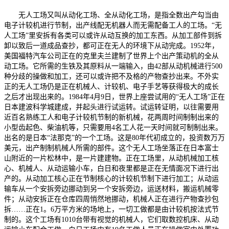
无人工场又叫从动化工场、全从动化工场，是指全数出产勾当由
电子计较机进行节制，出产线配无机器人而无需配备工人的工场。“无
人工场”里安拆有各类可以或许从动互换的加工东西。从加工部件到拆
卸以致后一道成品查抄，都可正在无人的环境下从动完成。1952年，
美国福特汽车公司正在的克里夫兰建制了世界上个出产策动机的全从
动工场。它所需的生铁及其原料从一端输入，由42部从动机械进行500
种分歧的操做和加工，还可以或许把不及格的产物查抄出来。不外实
正的无人工场仍是正在机械人、计较机、电子手艺等获得极大的成长
之后才出现出来的。1984年4月9日，世界上座尝试用的“无人工场”正在
日本建波科学城建成，并起头进行试运转。试运转证明，以往需要用
近百名熟练工人和电子计较机节制的新机械，花两周时间制制出来的
小型齿起色、柴油机等，只需要用4名工人花一天时间就可制制出来。
出名的是日本“法那克”的一个工场。这是80年代初成立的，投资数万万
美元，出产制制机械人所需的部件。这个无人工场坐落正在日本富士
山附近的一片松林中，是一片建建物。正在工场里，从动机械加工核
心、机械人、从动运输小车，白日和夜里都是正在无情面况下进行出
产的。从动加工核心正在节制核心的计较机节制下进行加工；从动运
输车从一个安拆旁边挪动到另一个安拆旁边，运送材料，搬运机械零
件；从动安拆正在仓库四周悄然地挪动，机械人正在进行产物查抄包
拆……正在1。6万平方米的场地上，一切工做都是由计较机按法式节
制的。这个工场有1010台带有视觉的机械人，它们取数控机床、从动