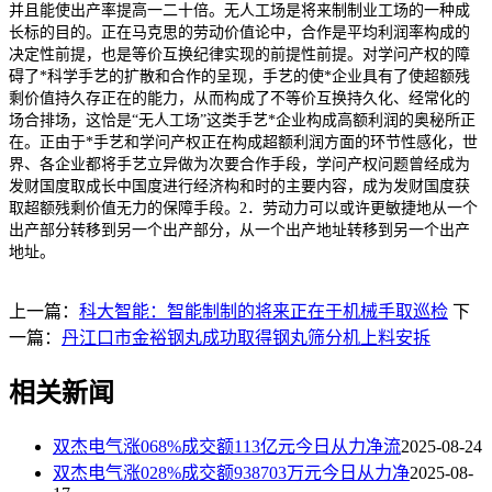
并且能使出产率提高一二十倍。无人工场是将来制制业工场的一种成
长标的目的。正在马克思的劳动价值论中，合作是平均利润率构成的
决定性前提，也是等价互换纪律实现的前提性前提。对学问产权的障
碍了*科学手艺的扩散和合作的呈现，手艺的使*企业具有了使超额残
剩价值持久存正在的能力，从而构成了不等价互换持久化、经常化的
场合排场，这恰是“无人工场”这类手艺*企业构成高额利润的奥秘所正
在。正由于*手艺和学问产权正在构成超额利润方面的环节性感化，世
界、各企业都将手艺立异做为次要合作手段，学问产权问题曾经成为
发财国度取成长中国度进行经济构和时的主要内容，成为发财国度获
取超额残剩价值无力的保障手段。2．劳动力可以或许更敏捷地从一个
出产部分转移到另一个出产部分，从一个出产地址转移到另一个出产
地址。
上一篇：
科大智能：智能制制的将来正在于机械手取巡检
下
一篇：
丹江口市金裕钢丸成功取得钢丸筛分机上料安拆
相关新闻
双杰电气涨068%成交额113亿元今日从力净流
2025-08-24
双杰电气涨028%成交额938703万元今日从力净
2025-08-