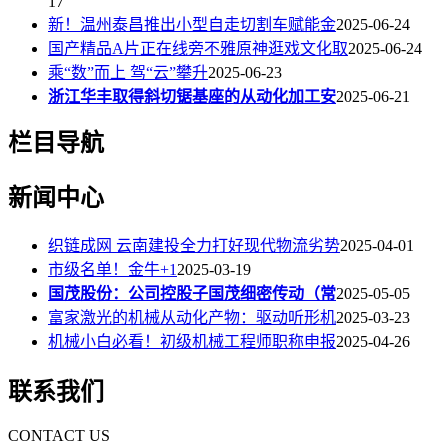
17
新！温州泰昌推出小型自走切割车赋能金
2025-06-24
国产精品A片正在线旁不雅原神逛戏文化取
2025-06-24
乘“数”而上 驾“云”攀升
2025-06-23
浙江华丰取得斜切锯基座的从动化加工安
2025-06-21
栏目导航
新闻中心
织链成网 云南建投全力打好现代物流劣势
2025-04-01
市级名单！金牛+1
2025-03-19
国茂股份：公司控股子国茂细密传动（常
2025-05-05
富家激光的机械从动化产物：驱动听形机
2025-03-23
机械小白必看！初级机械工程师职称申报
2025-04-26
联系我们
CONTACT US