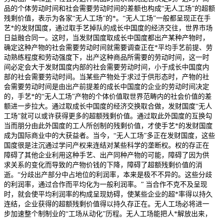
品的个体劳动时间和社会需要劳动时间的差额也构成“无人工场”的超额
残剩价值，表示为各家“无人工场”的*。“无人工场”一般都呈现正在手
艺*的发财国度，通过取手艺掉队的成长中国度的经济交往，世界市场
日益融合同一。这时，当发财国度取成长中国度都出产某种产物时，
确定这种产物的社会需要劳动时间就需要调查正在*平均手艺前提、劳
动熟练程度和劳动强度下，出产这种商品所需要的劳动时间，这一时
间必定会大于发财国度内部的社会需要劳动时间，小于成长中国度内
部的社会需要劳动时间。当某些产物处于求过于供形态时，产物的社
会需要劳动时间是由出产前提差的成长中国度的企业的劳动时间决定
的，手艺*的“无人工场”产物的个体价值取世界范畴内的社会价值的差
额进一步拉大。通过取成长中国度的经济交换取合做，发财国度“无人
工场”就可以或许获得更多的超额残剩价值。通过取此外国度的互换勾
当而朋分由此外国度的工人所创制的残剩价值，才使手艺*的发财国度
成为国际商业中的大获益者。当今，“无人工场”多正在发财国度，这些
国度很是注沉通过学问产权来连结对某些科学的垄断权。权的存正在
障碍了其他企业利用这种手艺、出产同种产物的可能，障碍了因为供
求关系的变化而导致的产物价钱的下降，障碍了超额残剩价值的消
逝。“分歧出产部分中占地位的利润率，本来是极不不异的。这些分歧
的利润率，通过合作而平均化为一般利润率。” 当合作不克不及呈现
时，就会使平均利润率的构成呈现妨碍，使某些企业的超*率得以持久
连结，企业获得的超额残剩价值得以持久存正在。无人工场必将进一
步加速整个制制业的“工场从动化”历程。无人工场能把人*解放出来，