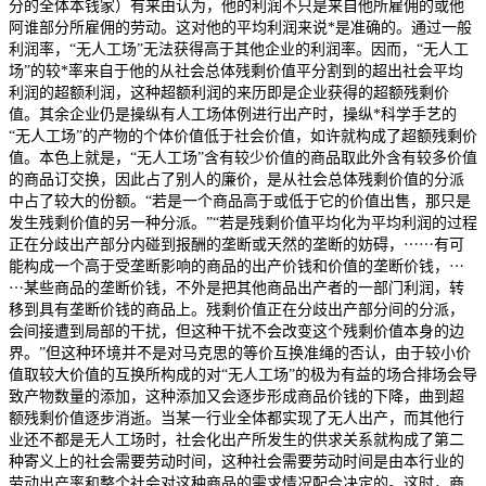
分的全体本钱家）有来由认为，他的利润不只是来自他所雇佣的或他
阿谁部分所雇佣的劳动。这对他的平均利润来说*是准确的。通过一般
利润率，“无人工场”无法获得高于其他企业的利润率。因而，“无人工
场”的较*率来自于他的从社会总体残剩价值平分割到的超出社会平均
利润的超额利润，这种超额利润的来历即是企业获得的超额残剩价
值。其余企业仍是操纵有人工场体例进行出产时，操纵*科学手艺的
“无人工场”的产物的个体价值低于社会价值，如许就构成了超额残剩价
值。本色上就是，“无人工场”含有较少价值的商品取此外含有较多价值
的商品订交换，因此占了别人的廉价，是从社会总体残剩价值的分派
中占了较大的份额。“若是一个商品高于或低于它的价值出售，那只是
发生残剩价值的另一种分派。”“若是残剩价值平均化为平均利润的过程
正在分歧出产部分内碰到报酬的垄断或天然的垄断的妨碍，⋯⋯有可
能构成一个高于受垄断影响的商品的出产价钱和价值的垄断价钱，⋯
⋯某些商品的垄断价钱，不外是把其他商品出产者的一部门利润，转
移到具有垄断价钱的商品上。残剩价值正在分歧出产部分间的分派，
会间接遭到局部的干扰，但这种干扰不会改变这个残剩价值本身的边
界。”但这种环境并不是对马克思的等价互换准绳的否认，由于较小价
值取较大价值的互换所构成的对“无人工场”的极为有益的场合排场会导
致产物数量的添加，这种添加又会逐步形成商品价钱的下降，曲到超
额残剩价值逐步消逝。当某一行业全体都实现了无人出产，而其他行
业还不都是无人工场时，社会化出产所发生的供求关系就构成了第二
种寄义上的社会需要劳动时间，这种社会需要劳动时间是由本行业的
劳动出产率和整个社会对这种商品的需求情况配合决定的。这时，商