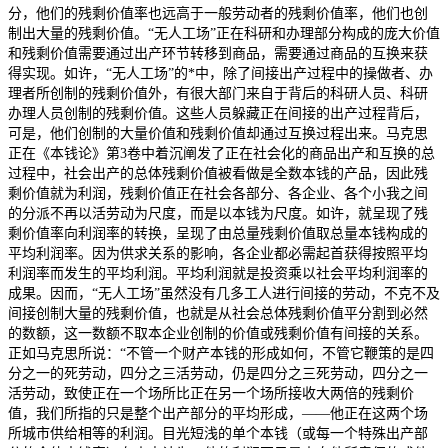
分，他们的残剩价值率也远高于一般劳动者的残剩价值率，他们也创
制出大量的残剩价值。“无人工场”正在科研和办理部分构成的庞大价值
和残剩价值需要通过出产环节转移到商品，需要通过商品的互换来获
得实现。如许，“无人工场”的*中，除了间接出产过程中的操做者、办
理者所创制的残剩价值外，有很大部门来自于背后的科研人员、科研
办理人员创制的残剩价值。这些人员躲藏正在间接的出产过程背后，
可是，他们创制的大量价值和残剩价值却通过互换过程出来。马克思
正在《本钱论》第3卷中着沉阐发了正在社会化的商品出产和互换的总
过程中，社会出产的总体残剩价值被看做是全数本钱的产品，因此残
剩价值就为利润，残剩价值正在社会各部分、各企业、各个小我之间
的分派不再以活劳动为尺度，而是以本钱为尺度。如许，就呈现了残
剩价值率向利润率的转换，呈现了由总量残剩价值取总量本钱构成的
平均利润率。因为供求关系的影响，各企业都必需起首获得按照平均
利润率而发生的平均利润。平均利润就是投资乘以社会平均利润率的
成果。因而，“无人工场”虽然没有几多工人进行间接的劳动，不克不及
间接创制大量的残剩价值，也就是从社会总体残剩价值平分割到必然
的数额，这一数额不取本企业创制的价值或残剩价值有间接的关系。
正如马克思所说：“不管一个财产本钱的形成如何，不管它鞭策的是四
分之一的死劳动，四分之三活劳动，仍是四分之三死劳动，四分之一
活劳动，致使正在一个场所比正在另一个场所接收大两倍的残剩价
值，我们所指的只是整个出产部分的平均形成，——他正在这两个场
所城市供给相等的利润。目光短浅的单个本钱（或每一个特殊出产部