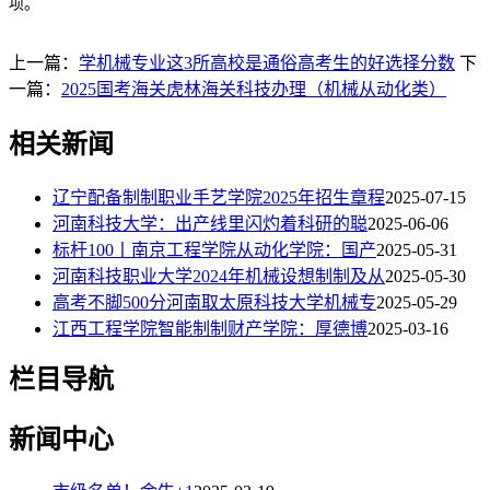
项。
上一篇：
学机械专业这3所高校是通俗高考生的好选择分数
下
一篇：
2025国考海关虎林海关科技办理（机械从动化类）
相关新闻
辽宁配备制制职业手艺学院2025年招生章程
2025-07-15
河南科技大学：出产线里闪灼着科研的聪
2025-06-06
标杆100丨南京工程学院从动化学院：国产
2025-05-31
河南科技职业大学2024年机械设想制制及从
2025-05-30
高考不脚500分河南取太原科技大学机械专
2025-05-29
江西工程学院智能制制财产学院：厚德博
2025-03-16
栏目导航
新闻中心