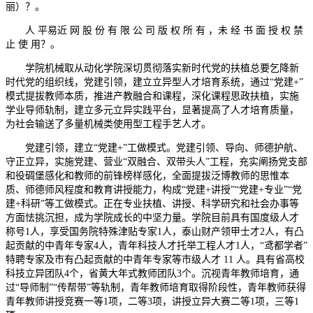
丽）？。
人 平易近 网 股 份 有 限 公 司 版 权 所 有 ，未 经 书 面 授 权 禁
止 使 用？。
学院机械取从动化学院深切贯彻落实新时代党的扶植总要乞降新
时代党的组织线，党建引领，建立立异型人才培育系统，通过“党建+”
模式提拔教师本质，推进产教融合和课程，深化课程思政扶植，实施
学业导师轨制，建立多元立异实践平台，显著提高了人才培育质量，
为社会输送了多量机械类使用型工程手艺人才。
党建引领，建立“党建+”工做模式。党建引领、导向、师德护航、
守正立异，实施党建、营业“双融合、双带头人”工程，充实阐扬党支部
和役碉堡感化和教师的前锋榜样感化，全面提拔泛博教师的思惟本
质、师德师风程度和教育讲授能力，构成“党建+讲授”“党建+专业”“党
建+科研”等工做模式。正在专业扶植、讲授、科学研究和社会办事等
方面怯挑沉担，成为学院成长的中坚力量。学院目前具有国度级人才
称号1人，享受国务院特殊津贴专家1人，泰山财产领甲士才2人，有凸
起贡献的中青年专家4人，青年科技人才托举工程人才1人，“鸢都学者”
特聘专家及市有凸起贡献的中青年专家等市级人才 11 人。具有省高校
科技立异团队4个，省黄大年式教师团队3个。沉视青年教师培育，通
过“导师制”“传帮带”等轨制，青年教师培育取得阶段性，青年教师获得
青年教师讲授竞赛一等1项，二等3项，讲授立异大赛二等1项，三等1