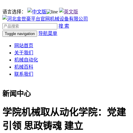
语言选择：
搜 索
导航菜单
Toggle navigation
网站首页
关于我们
机械自动化
机械百科
联系我们
新闻中心
学院机械取从动化学院：党建
引领 思政铸魂 建立