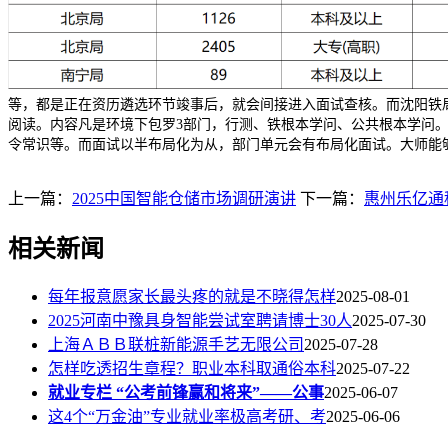
等，都是正在资历遴选环节竣事后，就会间接进入面试查核。而沈阳铁
阅读。内容凡是环境下包罗3部门，行测、铁根本学问、公共根本学问
令常识等。而面试以半布局化为从，部门单元会有布局化面试。大师能
上一篇：
2025中国智能仓储市场调研演讲
下一篇：
惠州乐亿通
相关新闻
每年报意愿家长最头疼的就是不晓得怎样
2025-08-01
2025河南中豫具身智能尝试室聘请博士30人
2025-07-30
上海ＡＢＢ联桩新能源手艺无限公司
2025-07-28
怎样吃透招生章程？职业本科取通俗本科
2025-07-22
就业专栏 “公考前锋赢和将来”——公事
2025-06-07
这4个“万金油”专业就业率极高考研、考
2025-06-06