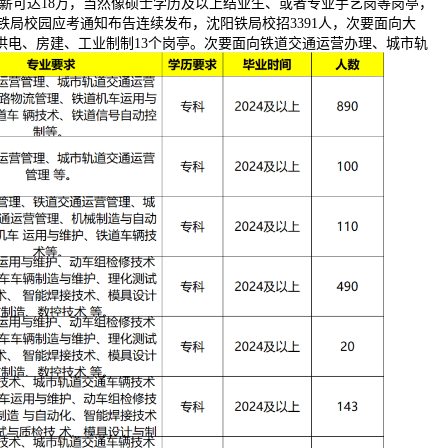
分析年薪可达18万，当然像硕士学历及以上结业生、或者专业手艺岗等岗亭，
国铁铁局校园应考通知布告连续发布，沈阳铁局校招3391人，次要面向大
、供电、房建、工业制制13个岗亭。次要面向铁道交通运营办理、城市轨