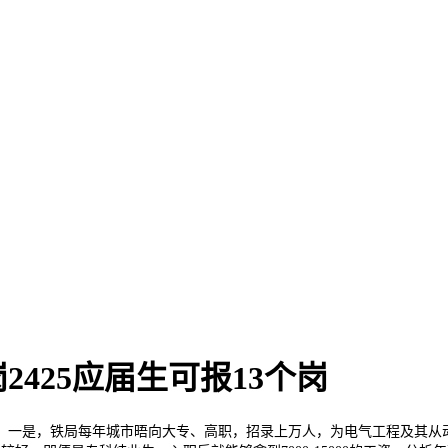
岗2425应届生可报13个岗
一是，铁局每年城市晤向大专、高职，招录上万人，为电气工程及其从动