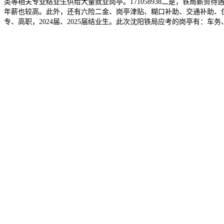
类等相关专业结业生供给大量就业岗亭。171058938二是，铁局薪资
年薪也较高。此外，还有六险二金、岗亭津贴、糊口补助、交通补助、
专、高职，2024届、2025届结业生。此次沈阳铁局应考的岗亭有：