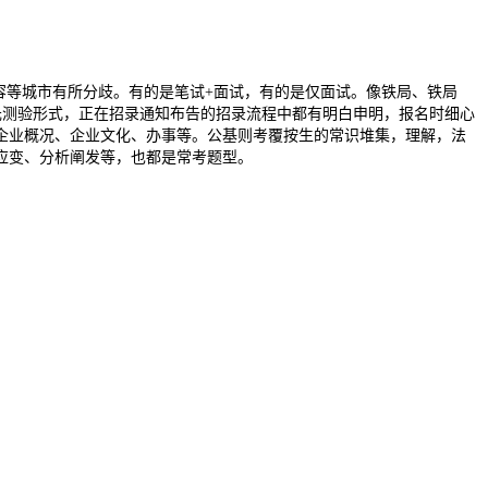
容等城市有所分歧。有的是笔试+面试，有的是仅面试。像铁局、铁局
元测验形式，正在招录通知布告的招录流程中都有明白申明，报名时细心
企业概况、企业文化、办事等。公基则考覆按生的常识堆集，理解，法
应变、分析阐发等，也都是常考题型。