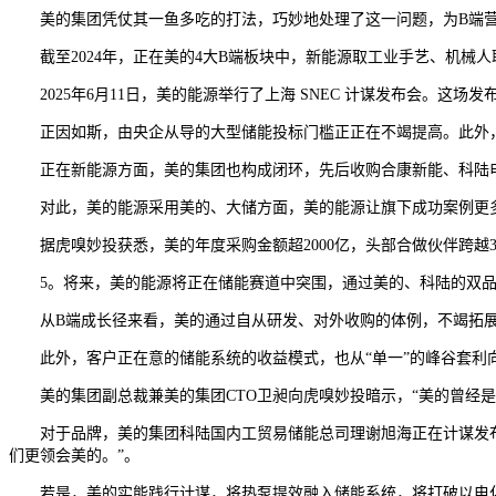
美的集团凭仗其一鱼多吃的打法，巧妙地处理了这一问题，为B端营
截至2024年，正在美的4大B端板块中，新能源取工业手艺、机械人取从
2025年6月11日，美的能源举行了上海 SNEC 计谋发布会。这
正因如斯，由央企从导的大型储能投标门槛正正在不竭提高。此外，20
正在新能源方面，美的集团也构成闭环，先后收购合康新能、科陆电
对此，美的能源采用美的、大储方面，美的能源让旗下成功案例更多
据虎嗅妙投获悉，美的年度采购金额超2000亿，头部合做伙伴跨越30
5。将来，美的能源将正在储能赛道中突围，通过美的、科陆的双品
从B端成长径来看，美的通过自从研发、对外收购的体例，不竭拓展B
此外，客户正在意的储能系统的收益模式，也从“单一”的峰谷套利向
美的集团副总裁兼美的集团CTO卫昶向虎嗅妙投暗示，“美的曾经是
对于品牌，美的集团科陆国内工贸易储能总司理谢旭海正在计谋发布会
们更领会美的。”。
若是，美的实能践行计谋，将热泵提效融入储能系统，将打破以电化