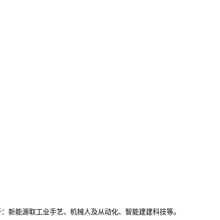
：新能源取工业手艺、机械人及从动化、智能建建科技等。