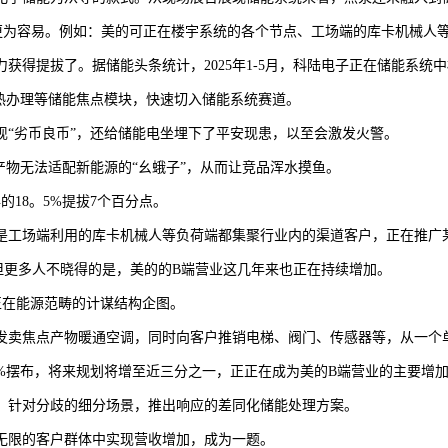
为容易。例如：美的可正在楼宇系统的各个节点、工场端的库卡机械人
提拔了。据储能头条统计，2025年1-5月，科陆电子正在储能系统中
热办理等储能焦点模块，快速切入储能系统赛道。
“劣币良币”，还给储能电坐埋下了平安现患，以至会激发火警。
物无法适配新能源的“幺蛾子”，从而让竞品浑水摸鱼。
的18。5%提拔7个百分点。
工场端利用的库卡机械人等负荷端都集聚行业内的渠道客户，正在推广
但更多人不晓得的是，美的的B端营业这几年来也正在持续增加。
了正在能源范畴的计谋结构企图。
卖焦点产物暖通空调，同时向客户推销电梯、阀门、传感器等，从一个
摆布，将来规划将增至近三分之一，正正在成为美的B端营业的主要增
针对分歧的细分场景，推出响应的差同化储能处理方案。
限的客户群体中实现营收增加，成为一题。