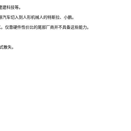
建建科技等。
源汽车切入到人形机械人的特斯拉、小鹏。
艺。仅靠硬件性价比的尾部厂商并不具备这些能力。
式散失。