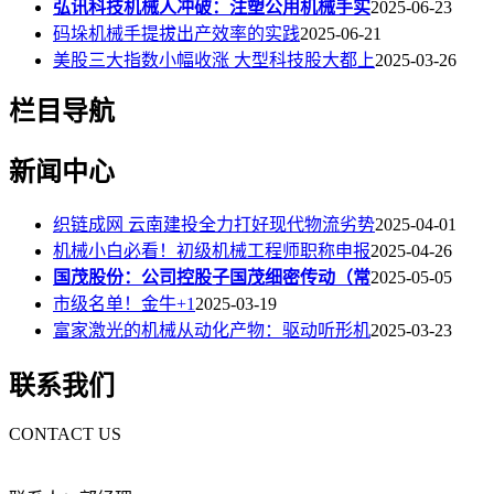
弘讯科技机械人冲破：注塑公用机械手实
2025-06-23
码垛机械手提拔出产效率的实践
2025-06-21
美股三大指数小幅收涨 大型科技股大都上
2025-03-26
栏目导航
新闻中心
织链成网 云南建投全力打好现代物流劣势
2025-04-01
机械小白必看！初级机械工程师职称申报
2025-04-26
国茂股份：公司控股子国茂细密传动（常
2025-05-05
市级名单！金牛+1
2025-03-19
富家激光的机械从动化产物：驱动听形机
2025-03-23
联系我们
CONTACT US