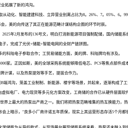
业拓展了新的鸿沟。
动化、智能建建科技、立异营业别离占比为8。26%、7。05%、6。99%
场发布会，美的向传送了其正在能源范畴计谋结构企图的环节时辰。
25年2月发布的136号文，明白打消新能源项目强制配储，国内储能系
子，完成了光伏+储能+智能电网的全财产链拼图。
的科陆电子参取合作；工贸易储能方面，美的牌、科陆牌均有涉及。
00家。正因如斯，美的全球采购系统能够降低电芯、PCS等焦点部件成本，
牌计谋，以及热泵提效等手艺，提拔合作力。
端鸿沟，笼盖工业制制、新能源、楼宇等场景，并起来，逐渐构成了工贸
虚拟电厂、电力现货等多元化方案改变，工商储的合作已从硬件层面软
世界上最大的热泵出产商之一。我们将把热泵范畴堆集的热互换能力，热
上暗示，“良多小厂商许诺五年质保，现实上其运营形态存活5个月都
学储能为从导的款式。从现场展台展现储能系统来看，热泵还未融入到