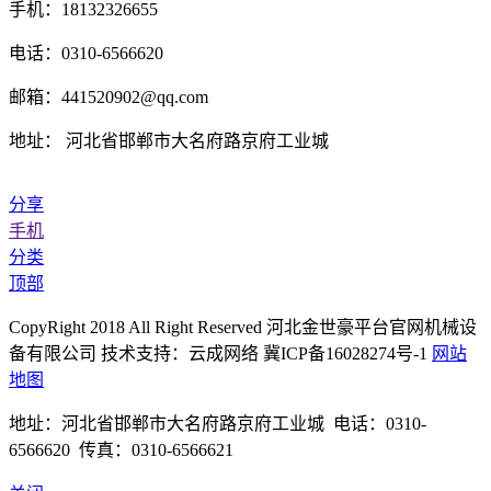
手机：18132326655
电话：0310-6566620
邮箱：441520902@qq.com
地址： 河北省邯郸市大名府路京府工业城
分享
手机
分类
顶部
CopyRight 2018 All Right Reserved 河北金世豪平台官网机械设
备有限公司 技术支持：云成网络 冀ICP备16028274号-1
网站
地图
地址：河北省邯郸市大名府路京府工业城 电话：0310-
6566620 传真：0310-6566621