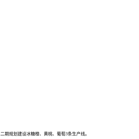
目二期规划建设冰糖橙、黄桃、葡萄3条生产线。