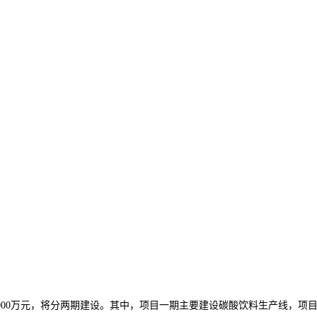
000万元，将分两期建设。其中，项目一期主要建设碳酸饮料生产线，项