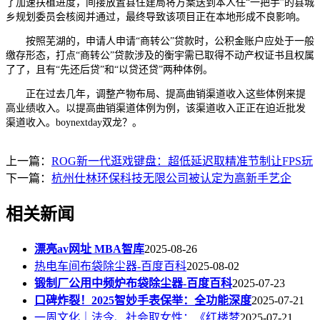
了加速扶植进度，间接放置县住建局将方案送到本人任“一把手”的县城
乡规划委员会核阅并通过，最终导致该项目正在本地形成不良影响。
按照芜湖的，申请人申请“商转公”贷款时，公积金账户应处于一般
缴存形态，打点“商转公”贷款涉及的衡宇需已取得不动产权证书且权属
了了，且有“先还后贷”和“以贷还贷”两种体例。
正在过去几年，调整产物布局、提高曲销渠道收入这些体例来提
高业绩收入。以提高曲销渠道体例为例，该渠道收入正正在迫近批发
渠道收入。boynextday双龙？。
上一篇：
ROG新一代逛戏键盘：超低延迟取精准节制让FPS玩
下一篇：
杭州仕林环保科技无限公司被认定为高新手艺企
相关新闻
漂亮av网址 MBA智库
2025-08-26
热电车间布袋除尘器-百度百科
2025-08-02
锻制厂公用中频炉布袋除尘器-百度百科
2025-07-23
口碑炸裂！2025智妙手表保举：全功能深度
2025-07-21
一周文化｜法令、社会取女性：《红楼梦
2025-07-21