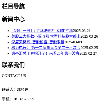
栏目导航
新闻中心
【项目一线】用“麻城做为”奏响“立功
2025-03-21
美股三大指数小幅收涨 大型科技股大都上
2025-03-26
深度天极网_智能设备_智能眼镜
2025-03-09
格力电器： 第十二届董事会第二十六次会
2025-02-25
岗亭汇总丨春招开了！来看25年第一波春
2025-02-27
联系我们
CONTACT US
联系人：郭经理
手机：18132326655