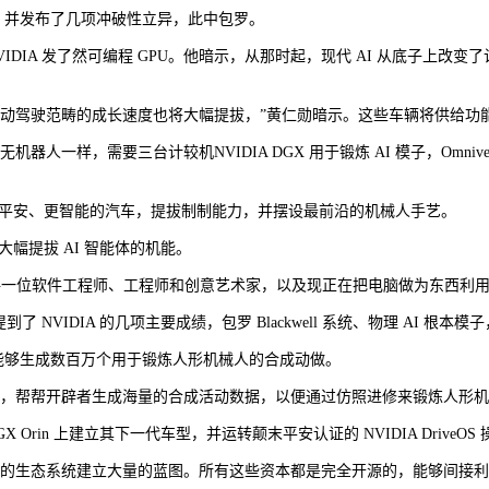
代，并发布了几项冲破性立异，此中包罗。
VIDIA 发了然可编程 GPU。他暗示，从那时起，现代 AI 从底子上改
驾驶范畴的成长速度也将大幅提拔，”黄仁勋暗示。这些车辆将供给功
，需要三台计较机NVIDIA DGX 用于锻炼 AI 模子，Omnivers
 来打制更平安、更智能的汽车，提拔制制能力，并摆设最前沿的机械人手艺。
大幅提拔 AI 智能体的机能。
示：“每一位软件工程师、工程师和创意艺术家，以及现正在把电脑做为东西利用
IDIA 的几项主要成绩，包罗 Blackwell 系统、物理 AI 根本
se 能够生成数百万个用于锻炼人形机械人的合成动做。
用于合成活动生成，帮帮开辟者生成海量的合成活动数据，以便通过仿照进修来锻炼人形
Orin 上建立其下一代车型，并运转颠末平安认证的 NVIDIA DriveOS
生态系统建立大量的蓝图。所有这些资本都是完全开源的，能够间接利