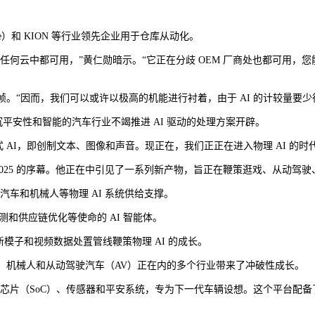
e）和 KION 等行业领先企业用于仓库从动化。
前正在任何云中都可用，”黄仁勋暗示。“它正在分歧 OEM 厂商处也都可用
。“因而，我们可以或许以极高的机能进行衬着，由于 AI 的计较量要少
沉平安性和智能的汽车行业不竭推进 AI 驱动的处理方案开辟。
AI，即创制文本、图像和声音。现正在，我们正正在进入物理 AI 的时代
S 2025 的序幕。他正在中引见了一系列新产物，旨正在鞭策逛戏、从动驾驶
驾驶汽车和机械人等物理 AI 系统供给支撑。
测和供应链优化等使命的 AI 智能体。
的新模子和视频数据处置管线鞭策物理 AI 的成长。
戏、机械人和从动驾驶汽车（AV）正在内的多个行业带来了冲破性成长。
系统级芯片（SoC）、传感器和平安系统，专为下一代车辆设想。这个平台配备