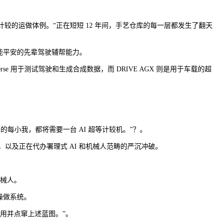
变了计较的运做体例。“正在短短 12 年间，手艺仓库的每一层都发生了翻天
能平安的先辈驾驶辅帮能力。
e 用于测试驾驶和生成合成数据，而 DRIVE AGX 则是用于车载的超
的每小我，都将需要一台 AI 超等计较机。”？。
模子，以及正在代办署理式 AI 和机械人范畴的严沉冲破。
机械人。
 操做系统。
用并点窜上述蓝图。”。