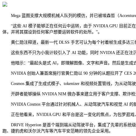
Mega 蓝图支撑大规模机械人队列的模仿，并已被埃森哲（Accentur
“这些 AI 模子能够正在任何云中运转，由于 NVIDIA GPU 目
体，并将其摆设到任何客户想要运转软件的处所。”。
黄仁勋注释道，最新一代 DLSS 手艺可认为每个衬着帧生成多达三帧
这些东西不只为小我计较引入了 AI 功能，同时 NVIDIA 还正在注
他暗示：“最起头是式 AI，即理解图像、文字和声音。然后是生成式 
NVIDIA 创始人兼首席施行官黄仁勋以 90 分钟的从题拉开了 CE
Cosmos 集成了生成式模子、tokenizer 和视频处置管线，为从动
开辟者能够操纵 NVIDIA NIM 微办事来建立用于客户支撑、欺诈检
NVIDIA Cosmos 平台通过针对机械人、从动驾驶汽车和视觉 AI 
正在他看来，NVIDIA GPU 和平台是这一变化的焦点，为包罗逛
DRIVE Hyperion 是首个端到端从动驾驶平台，集成了先辈的
跑、捷豹虎和沃尔沃汽车等汽车平安范畴的领先企业采用。